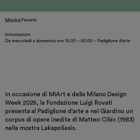
Educazione
Museo Gentile
Mostra
Passata
Sostieni
Informazioni
Scopri
Da mercoledì a domenica ore 10.00 – 20.00 – Padiglione d’arte
Biglietti
In occasione di MiArt e della Milano Design
Week 2025, la Fondazione Luigi Rovati
Area riservata
presenta al Padiglione d’arte e nel Giardino un
Shop
corpus di opere inedite di Matteo Cibic (1983)
nella mostra Lakapoliesis.