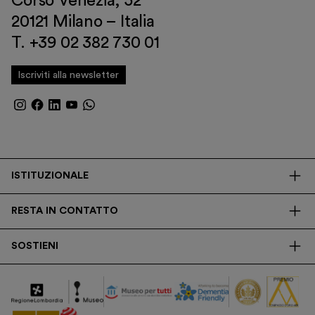
Corso Venezia, 52
20121 Milano – Italia
T. +39 02 382 730 01
Iscriviti alla newsletter
ISTITUZIONALE
La Fondazione
RESTA IN CONTATTO
Biblioteca
Contatti
Trasparenza
SOSTIENI
Press
Ricerca
Membership
Newsletter
Corporate
Donazioni