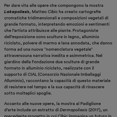
Per dare vita alle opere che compongono la mostra
Lakapoliesis
, Matteo Cibic ha creato cartografie
cromatiche tridimensionali e composizioni vegetali di
grande formato, interpretando emozioni e sentimenti
che l’artista attribuisce alle piante. Protagoniste
dell’esposizione sono sculture in legno, alluminio
riciclato, polvere di marmo e lana annodata, che danno
forma ad una nuova “nomenclatura vegetale”
Italiano
English
attraversouna narrativa inedita e asimmetrica. Nel
giardino della Fondazione due sculture di grande
formato in alluminio riciclato, realizzate con il
supporto di CIAL (Consorzio Nazionale Imballaggi
Alluminio), raccontano la capacità di questo materiale
di resistere nel tempo e la sua capacità di rinascere
sotto molteplici spoglie.
Accanto alle nuove opere, la mostra al Padiglione
d’arte include un estratto di
Dermapoliesis
(2017), un
precedente progetto in cui Cibic immagina un futuro in