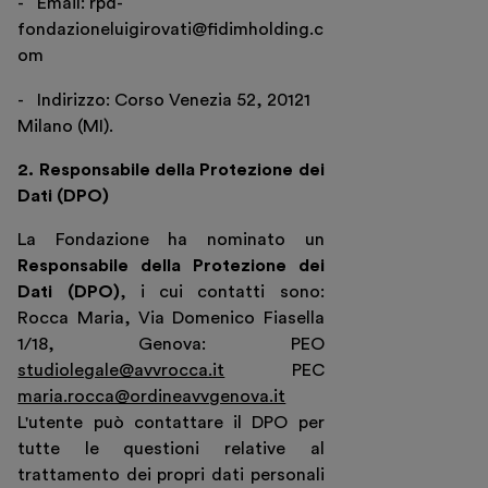
- Email: rpd-
fondazioneluigirovati@fidimholding.c
om
- Indirizzo: Corso Venezia 52, 20121
Milano (MI).
2. Responsabile della Protezione dei
Dati (DPO)
La Fondazione ha nominato un
Responsabile della Protezione dei
Dati (DPO)
, i cui contatti sono:
Rocca Maria, Via Domenico Fiasella
Biglietti
1/18, Genova: PEO
Area riservata
studiolegale@avvrocca.it
PEC
Shop
maria.rocca@ordineavvgenova.it
L'utente può contattare il DPO per
tutte le questioni relative al
trattamento dei propri dati personali