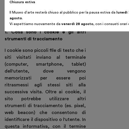
Chiusura estiva
Il Museo d’arte resterà chiuso al pubblico per la pausa estiva da
lunedì
agosto
.
PARTE II – INFORMATIVA COOKIE
Vi aspettiamo nuovamente da
venerdì 28 agosto
, con i consueti orari 
1. Cosa sono i cookie e gli altri
strumenti di tracciamento
I cookie sono piccoli file di testo che i
siti visitati inviano al terminale
(computer, smartphone, tablet)
dell'utente, dove vengono
memorizzati per essere poi
ritrasmessi agli stessi siti alla
successiva visita. Oltre ai cookie, il
sito potrebbe utilizzare altri
strumenti di tracciamento (es. pixel,
web beacon) che consentono di
identificare il dispositivo o l'utente. In
questa informativa, con il termine