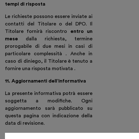
tempi di risposta
Le richieste possono essere inviate ai
contatti del Titolare o del DPO. Il
Titolare fornirà riscontro
entro un
mese
dalla richiesta, termine
prorogabile di due mesi in casi di
particolare complessità . Anche in
caso di diniego, il Titolare è tenuto a
fornire una risposta motivata .
11. Aggiornamenti dell’informativa
La presente informativa potrà essere
soggetta a modifiche. Ogni
aggiornamento sarà pubblicato su
questa pagina con indicazione della
data di revisione.