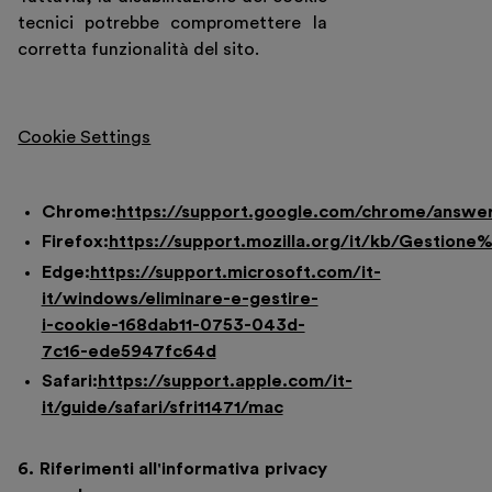
tecnici potrebbe compromettere la
corretta funzionalità del sito.
Cookie Settings
Chrome:
https://support.google.com/chrome/answe
Firefox:
https://support.mozilla.org/it/kb/Gestion
Edge:
https://support.microsoft.com/it-
it/windows/eliminare-e-gestire-
i-cookie-168dab11-0753-043d-
7c16-ede5947fc64d
Safari:
https://support.apple.com/it-
it/guide/safari/sfri11471/mac
6. Riferimenti all'informativa privacy