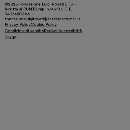
©2026 Fondazione Luigi Rovati ETS –
Iscritta al RUNTS rep. n.145197, C.F.
94634860152 –
fondazioneluigirovati@actaliscertymail.it
Privacy Policy
Cookie Policy
Condizioni di vendita
Reclami
Accessibilità
Crediti