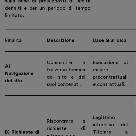
sulla base di presupposti di liceità
definiti e per un periodo di tempo
limitato.
Finalità
Descrizione
Base Giuridica
Italiano
English
Consentire la
Esecuzione di
A)
fruizione tecnica
misure
Navigazione
del sito e dei
precontrattuali
del sito
suoi contenuti.
e contrattuali.
Legittimo
Riscontrare le
interesse del
richieste di
B) Richieste di
Titolare a
informazioni