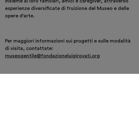
insieme ai loro familiari, amici e caregiver, attraverso
esperienze diversificate di fruizione del Museo e delle
opere d'arte.
Per maggiori informazioni sui progetti e sulle modalità
di visita, contattate:
museogentile@fondazioneluigirovati.org
PROGETTI
Stare bene insieme