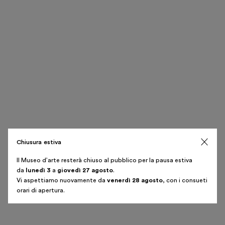
Museo Gentile
Italiano
English
Chiusura estiva
Il Museo d’arte resterà chiuso al pubblico per la pausa estiva
da
lunedì 3
a
giovedì 27 agosto
.
Vi aspettiamo nuovamente da
venerdì 28 agosto
, con i consueti
orari di apertura.