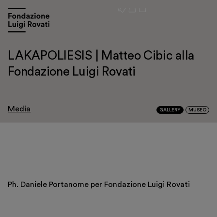
LAKAPOLIESIS | Matteo Cibic alla
Fondazione Luigi Rovati
Visita
Media
GALLERY
MUSEO
Mostre e appuntamenti
Educazione
Museo Gentile
Sostieni
Ph. Daniele Portanome per Fondazione Luigi Rovati
Scopri