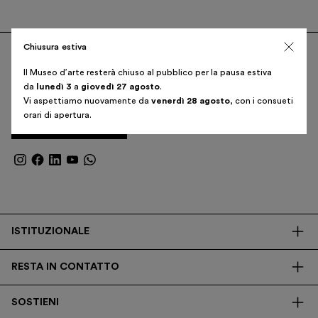
Biglietti
Chiusura estiva
Area riservata
Corso Venezia, 52
20121 Milano – Italia
Shop
Il Museo d’arte resterà chiuso al pubblico per la pausa estiva
da
lunedì 3
a
giovedì 27 agosto
.
T. +39 02 382 730 01
Vi aspettiamo nuovamente da
venerdì 28 agosto
, con i consueti
orari di apertura.
Iscriviti alla newsletter
Italiano
English
ISTITUZIONALE
La Fondazione
RESTA IN CONTATTO
Biblioteca
Contatti
Trasparenza
SOSTIENI
Press