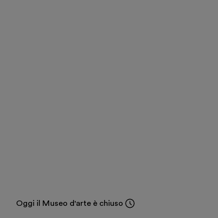
Scopri
Biglietti
Area riservata
Shop
Oggi il Museo d'arte è chiuso