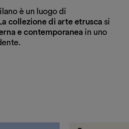
lano è un luogo di
La collezione di
arte etrusca
si
erna e contemporanea
in uno
dente.