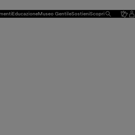
di un gesto.
menti
Educazione
Museo Gentile
Sostieni
Scopri
 di Meleagro dal
ca a Warburg, a
o
lvatore Settis