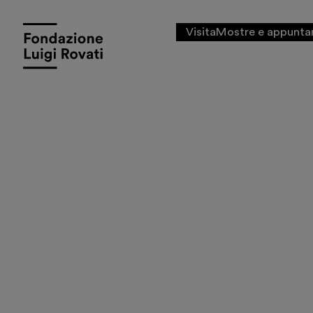
Storia 
13 maggio - 4
Visita
Mostre e appunta
ottobre 2026
Il mito
classi
Picass
Una mostra a cura di Sa
Scopri di più