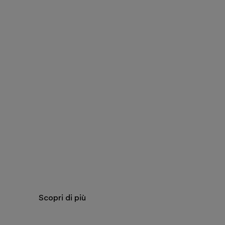
Gli Etruschi e l’O
bronzi Corazzi
Scopri di più