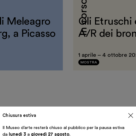
In corso
 di Meleagro
Gli Etruschi 
rg, a Picasso
A/R dei bron
1 aprile
–
4 ottobre 2
MOSTRA
Chiusura estiva
resenta la
Il Museo d’arte resterà chiuso al pubblico per la pausa estiva
da
lunedì 3
a
giovedì 27 agosto
.