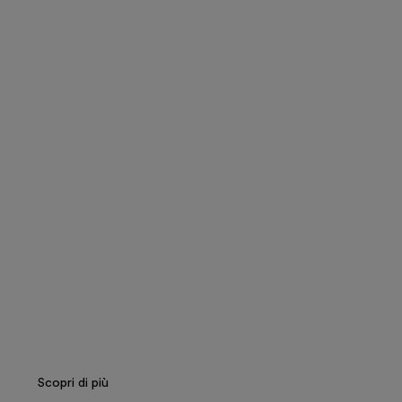
Italiano
English
Gli Etruschi e l’Olanda. A/R dei
bronzi Corazzi
Scopri di più