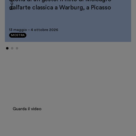
In corso
Biglietti
dall’arte classica a Warburg, a Picasso
Area riservata
Shop
13 maggio
–
4 ottobre 2026
MOSTRA
Salvatore Settis presenta la
mostra “Storia di un gesto”
Guarda il video