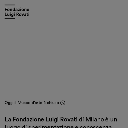
13 maggio - 4 ottobre 2026
Storia di un gesto.
Il mito di Meleagro dall’arte
classica a Warburg, a Picasso
Una mostra a cura di Salvatore Settis
Scopri di più
Oggi il Museo d'arte è chiuso
La
Fondazione Luigi Rovati
di Milano è un
luogo di sperimentazione e conoscenza.