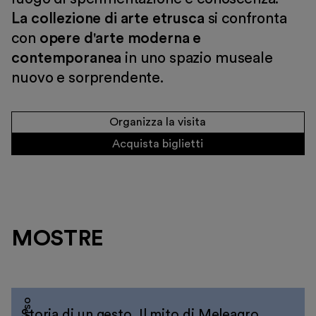
La collezione di
arte etrusca
si confronta
Visita
con
opere d'arte moderna e
contemporanea
in uno spazio museale
Mostre e appuntamenti
nuovo e sorprendente.
Educazione
Museo Gentile
Organizza la visita
Sostieni
Acquista biglietti
Scopri
MOSTRE
Storia di un gesto. Il mito di Meleagro