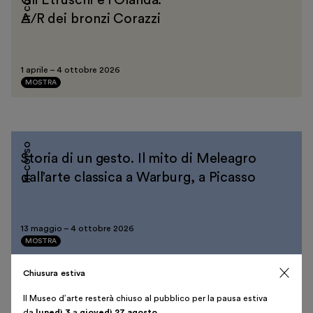
In corso
Scopri
A/R dei bronzi Corazzi
1 aprile
–
4 ottobre 2026
MOSTRA
Biglietti
Area riservata
Shop
In corso
Storia di un gesto. Il mito di Meleagro
dall’arte classica a Warburg, a Picasso
13 maggio
–
4 ottobre 2026
MOSTRA
Italiano
English
Chiusura estiva
Il Museo d’arte resterà chiuso al pubblico per la pausa estiva
da
lunedì 3
a
giovedì 27 agosto
.