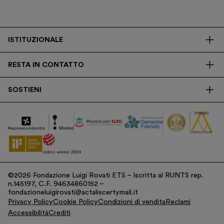
ISTITUZIONALE
La Fondazione
RESTA IN CONTATTO
Biblioteca
Contatti
Trasparenza
SOSTIENI
Press
Ricerca
Membership
Newsletter
Corporate
Donazioni
5x1000
©2026 Fondazione Luigi Rovati ETS – Iscritta al RUNTS rep.
n.145197, C.F. 94634860152 –
fondazioneluigirovati@actaliscertymail.it
Privacy Policy
Cookie Policy
Condizioni di vendita
Reclami
Accessibilità
Crediti