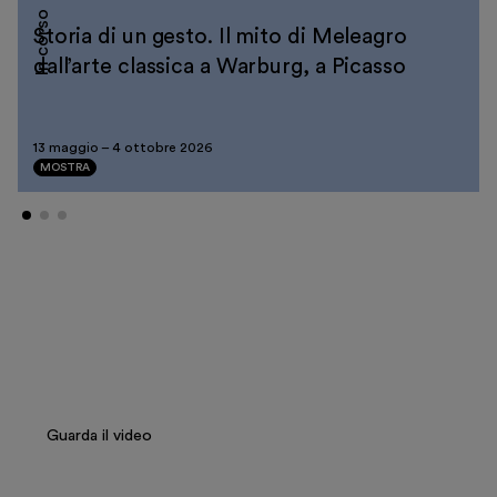
In corso
Biglietti
Storia di un gesto. Il mito di Meleagro
Area riservata
dall’arte classica a Warburg, a Picasso
Shop
13 maggio
–
4 ottobre 2026
MOSTRA
Salvatore Settis presenta la
mostra “Storia di un gesto”
Guarda il video