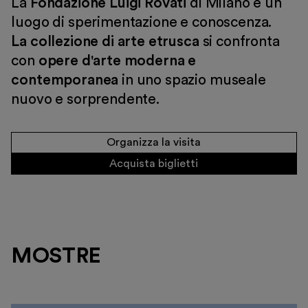
La
Fondazione Luigi Rovati
di Milano è un
luogo di sperimentazione e conoscenza.
Visita
La collezione di
arte etrusca
si confronta
Mostre e appuntamenti
con
opere d'arte moderna e
contemporanea
in uno spazio museale
Educazione
nuovo e sorprendente.
Museo Gentile
Sostieni
Organizza la visita
Scopri
Acquista biglietti
MOSTRE