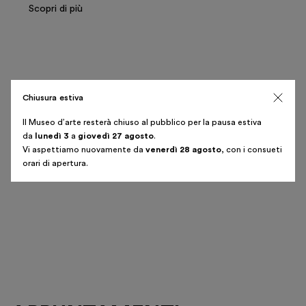
Scopri di più
Chiusura estiva
Il Museo d’arte resterà chiuso al pubblico per la pausa estiva
da
lunedì 3
a
giovedì 27 agosto
.
Vi aspettiamo nuovamente da
venerdì 28 agosto
, con i consueti
orari di apertura.