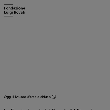
13 maggio - 4 ottobre 2026
Storia di un gesto.
Il mito di Meleagro dall’arte
classica a Warburg, a
Picasso
Una mostra a cura di Salvatore Settis
Scopri di più
Oggi il Museo d'arte è chiuso