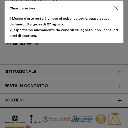
Corso Venezia, 52
20121 Milano – Italia
Biglietti
Chiusura estiva
T. +39 02 382 730 01
Area riservata
Il Museo d’arte resterà chiuso al pubblico per la pausa estiva
da
lunedì 3
a
giovedì 27 agosto
.
Shop
Vi aspettiamo nuovamente da
venerdì 28 agosto
, con i consueti
Iscriviti alla newsletter
orari di apertura.
Italiano
English
ISTITUZIONALE
La Fondazione
RESTA IN CONTATTO
Biblioteca
Contatti
Trasparenza
SOSTIENI
Press
Ricerca
Membership
Newsletter
Corporate
Donazioni