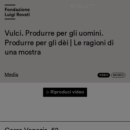
Vulci. Produrre per gli uomini.
Produrre per gli dèi | Le ragioni di
una mostra
Visita
Mostre e appuntamenti
Media
VIDEO
MUSEO
Educazione
Museo Gentile
Riproduci video
Sostieni
Scopri