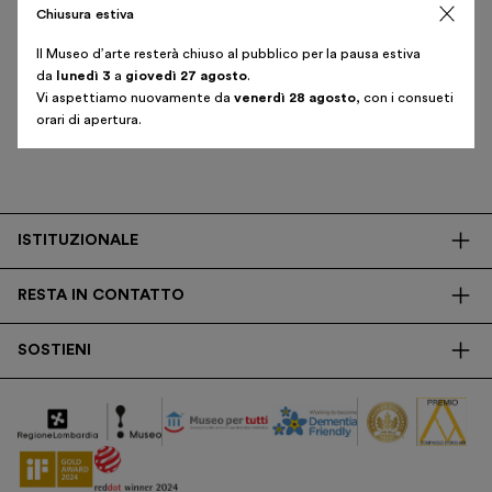
Chiusura estiva
Biglietti
T. +39 02 382 730 01
Il Museo d’arte resterà chiuso al pubblico per la pausa estiva
Area riservata
da
lunedì 3
a
giovedì 27 agosto
.
Iscriviti alla newsletter
Shop
Vi aspettiamo nuovamente da
venerdì 28 agosto
, con i consueti
orari di apertura.
Italiano
English
ISTITUZIONALE
La Fondazione
RESTA IN CONTATTO
Biblioteca
Contatti
Trasparenza
SOSTIENI
Press
Ricerca
Membership
Newsletter
Corporate
Donazioni
5x1000