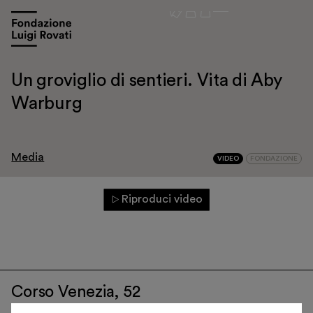
Un groviglio di sentieri. Vita di Aby
Warburg
Visita
Media
VIDEO
FONDAZIONE
Mostre e appuntamenti
Educazione
Riproduci video
Museo Gentile
Sostieni
Scopri
Corso Venezia, 52
20121 Milano – Italia