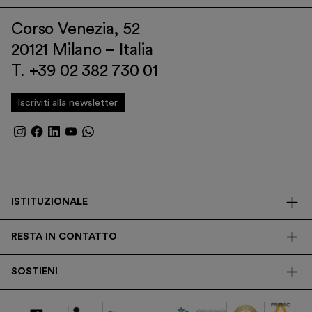
Corso Venezia, 52
20121 Milano – Italia
T. +39 02 382 730 01
Iscriviti alla newsletter
ISTITUZIONALE
La Fondazione
RESTA IN CONTATTO
Biblioteca
Contatti
Trasparenza
SOSTIENI
Press
Ricerca
Membership
Newsletter