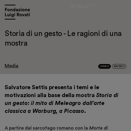
Storia di un gesto - Le ragioni di una
mostra
Media
VIDEO
MUSEO
Visita
Mostre e appuntamenti
Salvatore Settis presenta i temi e le
motivazioni alla base della mostra
Storia di
Educazione
un gesto: il mito di Meleagro dall’arte
Museo Gentile
classica a Warburg, a Picasso
.
Sostieni
Scopri
A partire dal sarcofago romano con la
Morte di