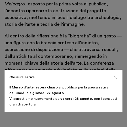
Meleagro
, esposto per la prima volta al pubblico,
l’incontro ripercorre la costruzione del progetto
espositivo, mettendo in luce il dialogo tra archeologia,
storia dell’arte e teoria dell’immagine.
Biglietti
Al centro della riflessione è la “biografia” di un gesto —
Area riservata
una figura con le braccia protese all’indietro,
Shop
espressione di disperazione — che attraversa i secoli,
dall’antichità al contemporaneo, riemergendo in
momenti chiave della storia dell’arte. La conferenza
offre così uno sguardo privilegiato sulle ragioni della
mostra e sul metodo di indagine che ne ha guidato la
Chiusura estiva
realizzazione.
Il Museo d’arte resterà chiuso al pubblico per la pausa estiva
Italiano
English
da
lunedì 3
a
giovedì 27 agosto
.
Vi aspettiamo nuovamente da
venerdì 28 agosto
, con i consueti
Riproduci video
orari di apertura.