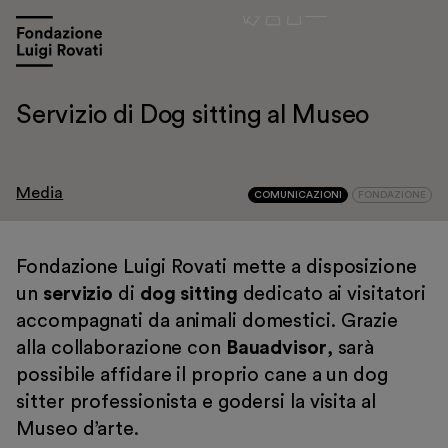
Servizio di Dog sitting al Museo
Media
COMUNICAZIONI
FONDAZIONE
Visita
Fondazione Luigi Rovati mette a disposizione
Mostre e appuntamenti
un
servizio
di
dog sitting
dedicato ai visitatori
Educazione
accompagnati da animali domestici. Grazie
alla collaborazione con
Bauadvisor
, sarà
Museo Gentile
possibile affidare il proprio cane a un dog
Sostieni
sitter professionista e godersi la visita al
Scopri
Museo d’arte.