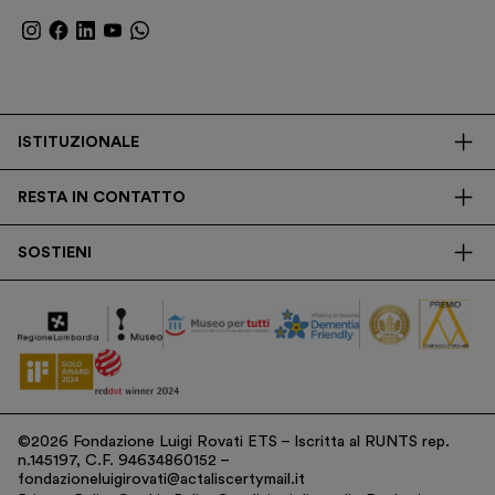
ISTITUZIONALE
La Fondazione
RESTA IN CONTATTO
Biblioteca
Contatti
Trasparenza
SOSTIENI
Press
Ricerca
Membership
Newsletter
Corporate
Donazioni
5x1000
©2026 Fondazione Luigi Rovati ETS – Iscritta al RUNTS rep.
n.145197, C.F. 94634860152 –
fondazioneluigirovati@actaliscertymail.it