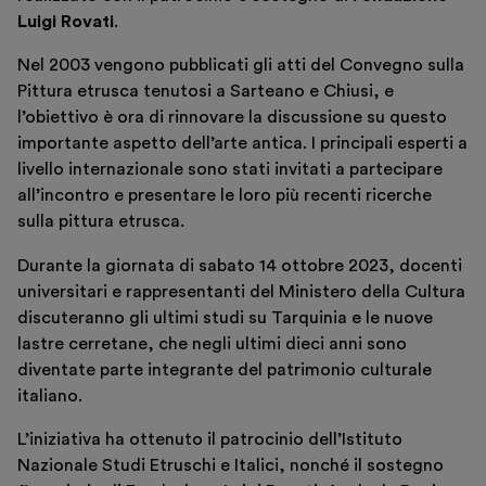
Luigi Rovati
.
Educazione
Museo Gentile
Nel 2003 vengono pubblicati gli atti del Convegno sulla
Pittura etrusca tenutosi a Sarteano e Chiusi, e
Sostieni
l’obiettivo è ora di rinnovare la discussione su questo
importante aspetto dell’arte antica. I principali esperti a
Scopri
livello internazionale sono stati invitati a partecipare
all’incontro e presentare le loro più recenti ricerche
sulla pittura etrusca.
Durante la giornata di sabato 14 ottobre 2023, docenti
universitari e rappresentanti del Ministero della Cultura
discuteranno gli ultimi studi su Tarquinia e le nuove
lastre cerretane, che negli ultimi dieci anni sono
Biglietti
diventate parte integrante del patrimonio culturale
Area riservata
italiano.
Shop
L’iniziativa ha ottenuto il patrocinio dell’Istituto
Nazionale Studi Etruschi e Italici, nonché il sostegno