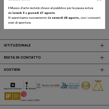
Biglietti
Il Museo d’arte resterà chiuso al pubblico per la pausa estiva
Iscriviti alla newsletter
Area riservata
da
lunedì 3
a
giovedì 27 agosto
.
Vi aspettiamo nuovamente da
venerdì 28 agosto
, con i consueti
Shop
orari di apertura.
Italiano
English
ISTITUZIONALE
La Fondazione
RESTA IN CONTATTO
Biblioteca
Contatti
Trasparenza
SOSTIENI
Press
Ricerca
Membership
Newsletter
Corporate
Donazioni
5x1000