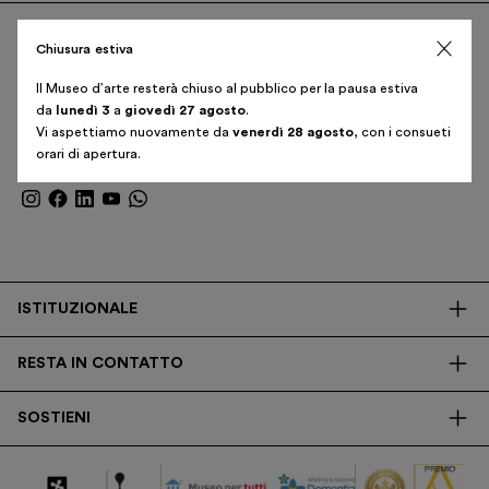
Corso Venezia, 52
Biglietti
Chiusura estiva
20121 Milano – Italia
Area riservata
Il Museo d’arte resterà chiuso al pubblico per la pausa estiva
T. +39 02 382 730 01
Shop
da
lunedì 3
a
giovedì 27 agosto
.
Vi aspettiamo nuovamente da
venerdì 28 agosto
, con i consueti
Iscriviti alla newsletter
orari di apertura.
Italiano
English
ISTITUZIONALE
La Fondazione
RESTA IN CONTATTO
Biblioteca
Contatti
Trasparenza
SOSTIENI
Press
Ricerca
Membership
Newsletter