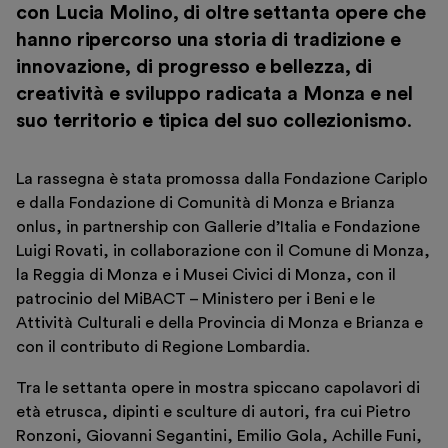
Sostieni
con Lucia Molino, di oltre settanta opere che
Scopri
hanno ripercorso una storia di tradizione e
innovazione, di progresso e bellezza, di
creatività e sviluppo radicata a Monza e nel
suo territorio e tipica del suo collezionismo
.
Biglietti
La rassegna è stata promossa dalla Fondazione Cariplo
Area riservata
e dalla Fondazione di Comunità di Monza e Brianza
Shop
onlus, in partnership con Gallerie d’Italia e Fondazione
Luigi Rovati, in collaborazione con il Comune di Monza,
la Reggia di Monza e i Musei Civici di Monza, con il
patrocinio del MiBACT – Ministero per i Beni e le
Attività Culturali e della Provincia di Monza e Brianza e
con il contributo di Regione Lombardia.
Tra le settanta opere in mostra spiccano capolavori di
età etrusca, dipinti e sculture di autori, fra cui Pietro
Italiano
English
Ronzoni, Giovanni Segantini, Emilio Gola, Achille Funi,