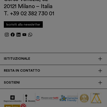
20121 Milano – Italia
T. +39 02 382 730 01
Iscriviti alla newsletter
ISTITUZIONALE
La Fondazione
RESTA IN CONTATTO
Biblioteca
Contatti
Trasparenza
SOSTIENI
Press
Ricerca
Membership
Newsletter
Corporate
Donazioni