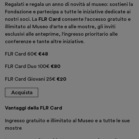
Sostieni
Regalati e regala un anno di novità al museo: sostieni la
Fondazione e partecipa a tutte le iniziative dedicate ai
Scopri
nostri soci. La
FLR Card
consente l'accesso gratuito e
illimitato al Museo d'arte e alle mostre, gli inviti
esclusivi alle anteprime, l'ingresso prioritario alle
conferenze e tante altre iniziative.
FLR Card 60€
€48
Biglietti
Area riservata
FLR Card Duo 100€
€80
Shop
FLR Card Giovani 25€
€20
Vantaggi della FLR Card
Ingresso gratuito e illimitato al Museo e a tutte le sue
mostre
Italiano
English