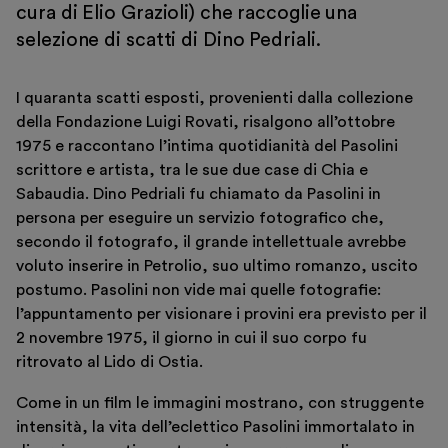
Sostieni
cura di Elio Grazioli) che raccoglie una
selezione di scatti di Dino Pedriali.
Scopri
I quaranta scatti esposti, provenienti dalla collezione
della Fondazione Luigi Rovati, risalgono all’ottobre
1975 e raccontano l’intima quotidianità del Pasolini
scrittore e artista, tra le sue due case di Chia e
Biglietti
Sabaudia. Dino Pedriali fu chiamato da Pasolini in
persona per eseguire un servizio fotografico che,
Area riservata
secondo il fotografo, il grande intellettuale avrebbe
Shop
voluto inserire in Petrolio, suo ultimo romanzo, uscito
postumo. Pasolini non vide mai quelle fotografie:
l’appuntamento per visionare i provini era previsto per il
2 novembre 1975, il giorno in cui il suo corpo fu
ritrovato al Lido di Ostia.
Come in un film le immagini mostrano, con struggente
intensità, la vita dell’eclettico Pasolini immortalato in