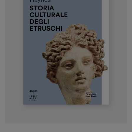
Museo Gentile
Sostieni
Scopri
Biglietti
Area riservata
Shop