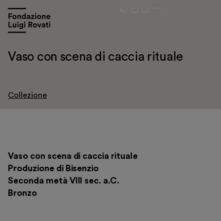
Vaso con scena di caccia rituale
Collezione
Visita
Mostre e appuntamenti
Vaso con scena di caccia rituale
Educazione
Produzione di Bisenzio
Seconda metà VIII sec. a.C.
Museo Gentile
Bronzo
Sostieni