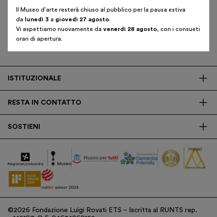
Biglietti
Iscriviti alla newsletter
Il Museo d’arte resterà chiuso al pubblico per la pausa estiva
da
lunedì 3
a
giovedì 27 agosto
.
Area riservata
Vi aspettiamo nuovamente da
venerdì 28 agosto
, con i consueti
Shop
orari di apertura.
ISTITUZIONALE
Italiano
English
La Fondazione
RESTA IN CONTATTO
Biblioteca
Contatti
Trasparenza
SOSTIENI
Press
Ricerca
Membership
Newsletter
Corporate
Donazioni
5x1000
©2026 Fondazione Luigi Rovati ETS – Iscritta al RUNTS rep.