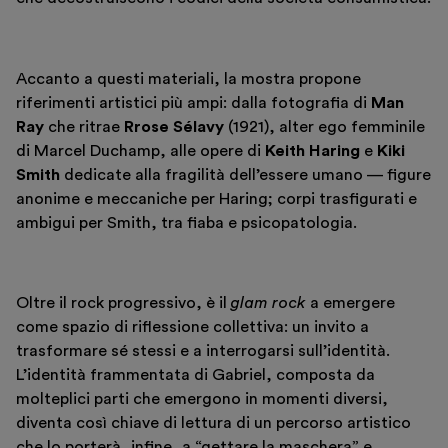
Accanto a questi materiali, la mostra propone
riferimenti artistici più ampi: dalla fotografia di
Man
Ray
che ritrae
Rrose Sélavy
(1921), alter ego femminile
di Marcel Duchamp, alle opere di
Keith Haring
e
Kiki
Smith
dedicate alla fragilità dell’essere umano — figure
anonime e meccaniche per Haring; corpi trasfigurati e
ambigui per Smith, tra fiaba e psicopatologia.
Oltre il rock progressivo, è il
glam rock
a emergere
come spazio di riflessione collettiva: un invito a
trasformare sé stessi e a interrogarsi sull’identità.
L’identità frammentata di Gabriel, composta da
molteplici parti che emergono in momenti diversi,
diventa così chiave di lettura di un percorso artistico
che lo porterà, infine, a “gettare la maschera” e