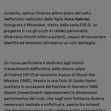
Italiano
English
Accanto, spicca l’intenso primo piano del volto
dell’artista realizzato dalla figlia
Anna Gabriel
,
fotografa e filmmaker, tratto dalla serie
EYE‑D,
un
progetto in cui gli occhi di celebri personalità
diventano ritratti intimi e potenti, capaci di raccontare
identità ed emozioni attraverso un solo dettaglio.
Un focus particolare è dedicato agli iconici
travestimenti dell’artista: dalla donna-volpe
di
Foxtrot
(1972) al visionario trucco di
Shock the
Monkey
(1982), fissato in una foto di Guido Harari
scattata in occasione del Festival di Sanremo 1983.
Questi travestimenti rappresentano la dimensione
performativa del rock, che negli anni Settanta diventa
sempre più teatrale e sofisticata, specie tra le band
che decostruiscono i codici della società consumistica.