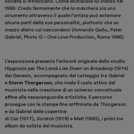
società si intrecciano. Come dichiarava lui stesso nel
1986:
Credo fermamente che la maschera sia uno
strumento attraverso il quale l’artista può esternare
alcune parti della sua personalità, piuttosto che un
mezzo dietro cui nascondersi
(Armando Gallo,
Peter
Gabriel
, Photo G – One Love Production, Roma 1986).
L’esposizione presenta l’
artwork
originale dello studio
Hipgnosis per
The Lamb Lies Down on Broadway
(1974)
dei Genesis, accompagnato dal carteggio tra Gabriel
e
Storm Thorgerson
, che rivela il ruolo attivo del
musicista nella creazione di un universo concettuale
affine alle neoavanguardie artistiche. Il percorso
prosegue con le stampe
fine art
firmate da Thorgerson
e da Gabriel delle copertine
di
Car
(1977),
Scratch
(1978) e
Melt
(1980), i primi tre
album da solista del musicista.