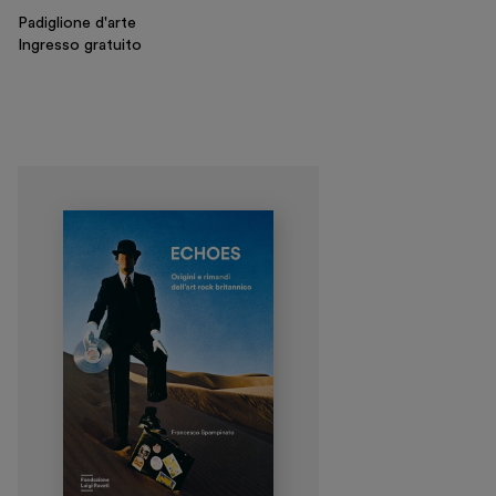
Padiglione d'arte
Ingresso gratuito
Visita
Mostre e appuntamenti
Educazione
Museo Gentile
Sostieni
Scopri