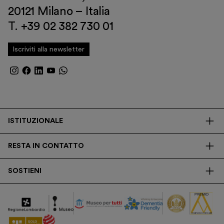
20121 Milano – Italia
T. +39 02 382 730 01
Iscriviti alla newsletter
ISTITUZIONALE
La Fondazione
RESTA IN CONTATTO
Biblioteca
Contatti
Trasparenza
SOSTIENI
Press
Ricerca
Membership
Newsletter
Corporate
Donazioni