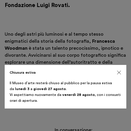
Fondazione Luigi Rovati.
Italiano
English
Uno degli astri più luminosi e al tempo stesso
enigmatici della storia della fotografia,
Francesca
Woodman
è stata un talento precocissimo, ipnotico e
divorante. Avvicinarsi al suo corpo fotografico significa
esplorare una dimensione dell’autoritratto e della
fotografia performativa che ha precorso i tempi.
Chiusura estiva
Il Museo d’arte resterà chiuso al pubblico per la pausa estiva
da
lunedì 3
a
giovedì 27 agosto
.
Vi aspettiamo nuovamente da
venerdì 28 agosto
, con i consueti
orari di apertura.
In conversazione: