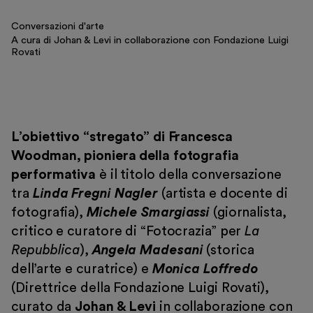
Museo Gentile
Conversazioni d'arte
Sostieni
A cura di Johan & Levi in collaborazione con Fondazione Luigi
Rovati
Scopri
L’obiettivo “stregato” di Francesca
Woodman, pioniera della fotografia
Biglietti
performativa
è il titolo della conversazione
Area riservata
tra
Linda Fregni Nagler
(artista e docente di
Shop
fotografia),
Michele Smargiassi
(giornalista,
critico e curatore di “Fotocrazia” per
La
Repubblica
),
Angela Madesani
(storica
dell’arte e curatrice) e
Monica Loffredo
(Direttrice della Fondazione Luigi Rovati),
curato da
Johan & Levi
in collaborazione con