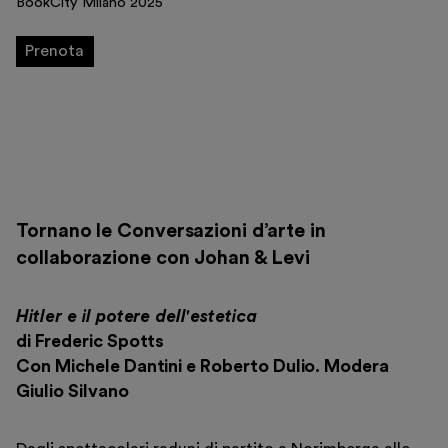
BookCity Milano 2025
Educazione
Museo Gentile
Prenota
Sostieni
Scopri
Tornano le Conversazioni d’arte in
collaborazione con Johan & Levi
Biglietti
Hitler e il potere dell'estetica
Area riservata
di Frederic Spotts
Shop
Con Michele Dantini e Roberto Dulio. Modera
Giulio Silvano