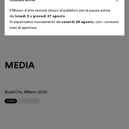
Chiusura estiva
L'incontro è
gratuito
, si consiglia la prenotazione. Il
biglietto per la conferenza non include l’accesso al
Il Museo d’arte resterà chiuso al pubblico per la pausa estiva
Museo d’arte. Il video dell'incontro sarà pubblicato sul
da
lunedì 3
a
giovedì 27 agosto
.
Vi aspettiamo nuovamente da
venerdì 28 agosto
, con i consueti
canale
YouTube della Fondazione
.
orari di apertura.
MEDIA
BookCity Milano 2025
VIDEO
FONDAZIONE