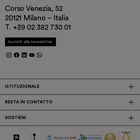
Corso Venezia, 52
20121 Milano – Italia
T. +39 02 382 730 01
Iscriviti alla newsletter
ISTITUZIONALE
La Fondazione
RESTA IN CONTATTO
Biblioteca
Contatti
Trasparenza
SOSTIENI
Press
Ricerca
Membership
Newsletter
Corporate