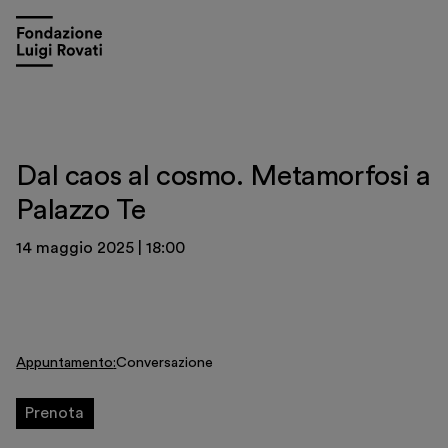
Dal caos al cosmo. Metamorfosi a
Palazzo Te
14 maggio 2025
|
18:00
Visita
Appuntamento
Conversazione
Mostre e appuntamenti
Prenota
Educazione