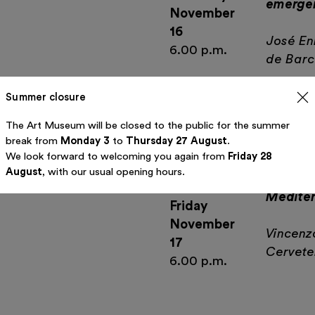
emergen
November
16
José En
6.00 p.m.
de Barc
Summer closure
The Art Museum will be closed to the public for the summer
break from
Monday 3
to
Thursday 27 August
.
We look forward to welcoming you again from
Friday 28
August
, with our usual opening hours.
Medite
Friday
November
Vincenz
17
Cervete
6.00 p.m.