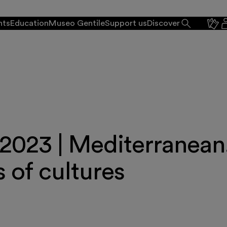
nts
Education
Museo Gentile
Support us
Discover
2023 | Mediterranean
s of cultures