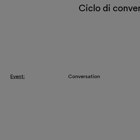
Ciclo di conve
Visit
Exhibitions and
Education
Event
Conversation
Museo Gentile
Support us
Discover