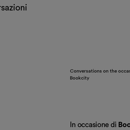
rsazioni
 events
Conversations on the occas
Bookcity
In occasione di
Boo