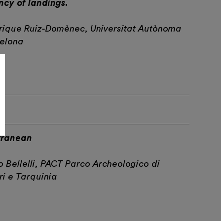
cy of landings.
rique Ruiz-Domènec, Universitat Autònoma
elona
rranean
o Bellelli, PACT Parco Archeologico di
ri e Tarquinia