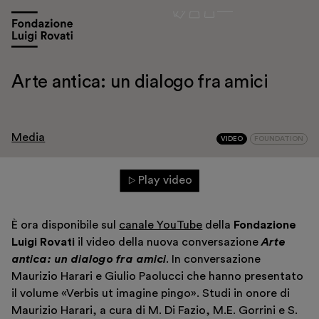
Arte antica: un dialogo fra amici
Media
VIDEO
FOUNDATION
Play video
Visit
È ora disponibile sul
canale YouTube
della
Fondazione
Exhibitions and events
Luigi Rovati
il video della nuova conversazione
Arte
Education
antica: un dialogo fra amici
. In conversazione
Maurizio Harari e Giulio Paolucci che hanno presentato
Museo Gentile
il volume «Verbis ut imagine pingo». Studi in onore di
Support us
Maurizio Harari, a cura di M. Di Fazio, M.E. Gorrini e S.