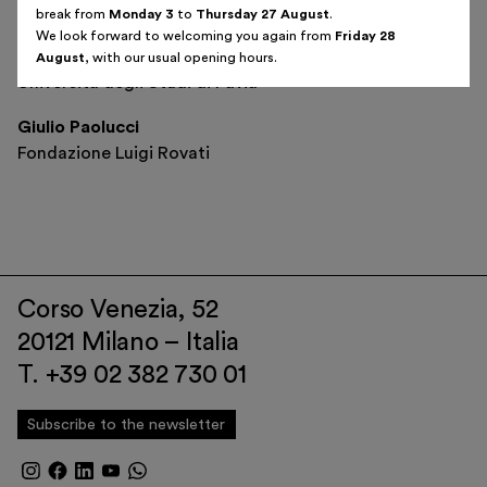
Fondazione Luigi Rovati.
break from
Monday 3
to
Thursday 27 August
.
We look forward to welcoming you again from
Friday 28
Maurizio Harari
August
, with our usual opening hours.
Università degli Studi di Pavia
Giulio Paolucci
Fondazione Luigi Rovati
Corso Venezia, 52
20121 Milano – Italia
T. +39 02 382 730 01
Subscribe to the newsletter