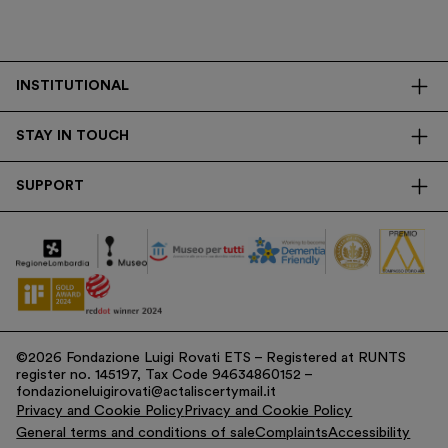
INSTITUTIONAL
The Foundation
STAY IN TOUCH
Library
Contacts
Transparency
SUPPORT
Press
Research
Membership
Newsletter
Corporate
Donations
Tax Contribution
©2026 Fondazione Luigi Rovati ETS – Registered at RUNTS
register no. 145197, Tax Code 94634860152 –
fondazioneluigirovati@actaliscertymail.it
Privacy and Cookie Policy
Privacy and Cookie Policy
General terms and conditions of sale
Complaints
Accessibility