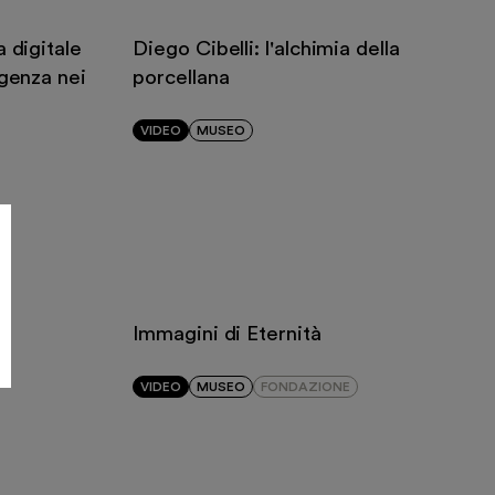
 digitale
Diego Cibelli: l'alchimia della
genza nei
porcellana
VIDEO
MUSEO
Immagini di Eternità
VIDEO
MUSEO
FONDAZIONE