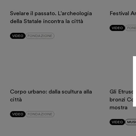
Shop
Svelare il passato. L’archeologia
Festival A
della Statale incontra la città
VIDEO
FON
VIDEO
FONDAZIONE
Italiano
English
Corpo urbano: dalla scultura alla
Gli Etrusc
città
bronzi Cor
mostra
VIDEO
FONDAZIONE
VIDEO
MUS