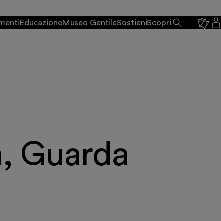
menti
Educazione
Museo Gentile
Sostieni
Scopri
a, Guarda