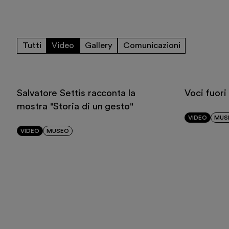
Mostre e appun
Educazione
Tutti
Video
Gallery
Comunicazioni
Museo Gentile
Sostieni
Salvatore Settis racconta la
Voci fuori
mostra "Storia di un gesto"
VIDEO
MUS
Scopri
VIDEO
MUSEO
Biglietti
Area riservata