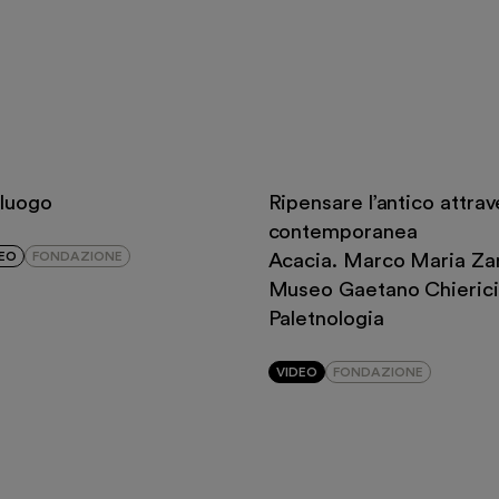
tamenti
 luogo
Ripensare l’antico attrav
contemporanea
EO
FONDAZIONE
Acacia. Marco Maria Zan
Museo Gaetano Chierici
Paletnologia
VIDEO
FONDAZIONE