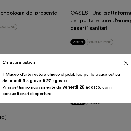
rcheologia del presente
OASES - Una piattaforma
per portare cure d'emer
DAZIONE
deserti sanitari
VIDEO
FONDAZIONE
Chiusura estiva
Il Museo d’arte resterà chiuso al pubblico per la pausa estiva
da
lunedì 3
a
giovedì 27 agosto
.
Vi aspettiamo nuovamente da
venerdì 28 agosto
, con i
hi e l’Olanda. A/R dei
Lo sport è cultura
consueti orari di apertura.
azzi | Introduzione alla
VIDEO
MUSEO
EO